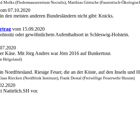
d Molks (Fledermauszentrum Noctalis), Matthias Göttsche (Faunistisch-Ökologisc
om 07.10.2020
 in den meisten anderen Bundesländern nicht gibt: Knicks.
rtrag
vom 15.09.2020
Wohnsitz oder gewöhnlichem Aufenthaltsort in Schleswig-Holstein.
07.2020
zer Käse. Mit Jörg Andres war Jörn 2016 auf Bunkertour.
m Helgoland)
 in Nordfriesland. Riesige Feuer, die an der Küste, auf den Inseln und
laas Riecken (Nordfriisk Instituut), Frank Dostal (Freiwillige Feuerwehr Husum)
02.2020
kt Natürlich.SH vor.