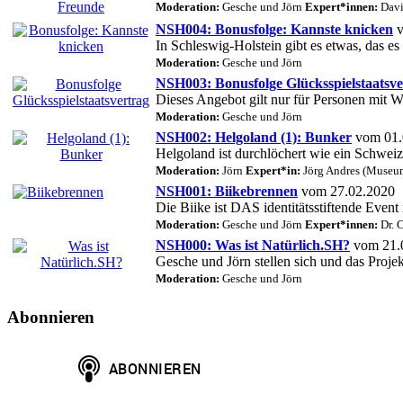
Moderation:
Gesche und Jörn
Expert*innen:
Davi
NSH004: Bonusfolge: Kannste knicken
v
In Schleswig-Holstein gibt es etwas, das es
Moderation:
Gesche und Jörn
NSH003: Bonusfolge Glücksspielstaatsve
Dieses Angebot gilt nur für Personen mit 
Moderation:
Gesche und Jörn
NSH002: Helgoland (1): Bunker
vom 01.
Helgoland ist durchlöchert wie ein Schwei
Moderation:
Jörn
Expert*in:
Jörg Andres (Museu
NSH001: Biikebrennen
vom 27.02.2020
Die Biike ist DAS identitätsstiftende Event
Moderation:
Gesche und Jörn
Expert*innen:
Dr. C
NSH000: Was ist Natürlich.SH?
vom 21.
Gesche und Jörn stellen sich und das Proje
Moderation:
Gesche und Jörn
Abonnieren